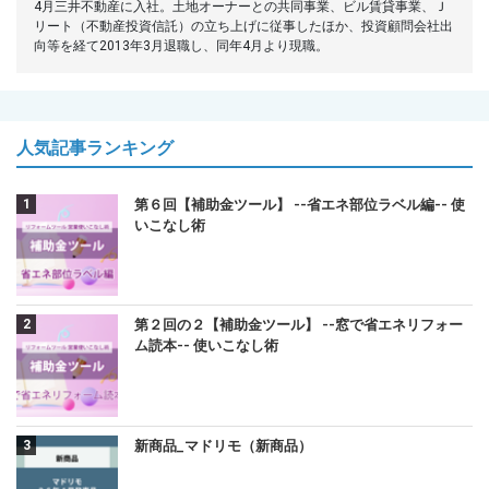
4月三井不動産に入社。土地オーナーとの共同事業、ビル賃貸事業、Ｊ
リート（不動産投資信託）の立ち上げに従事したほか、投資顧問会社出
向等を経て2013年3月退職し、同年4月より現職。
人気記事ランキング
第６回【補助金ツール】 --省エネ部位ラベル編-- 使
いこなし術
第２回の２【補助金ツール】 --窓で省エネリフォー
ム読本-- 使いこなし術
新商品_マドリモ（新商品）