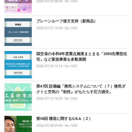
2026/07/29 08:00
-
No.1544
プレーンルーフ後方支持（新商品）
2026/07/27 16:00
-
No.1545
国交省の令和8年度重点施策まとまる「2050先導型住
宅」など新規事業を多数展開
2026/07/24 10:14
-
No.1537
第47回 設備編「換気システムについて（７）換気ダ
クトと空気の『粘性』がもたらす圧力損失」
2026/07/14 18:00
-
No.1542
第58回 構造に関するQ＆A（２）
2026/07/08 09:00
-
No.1540