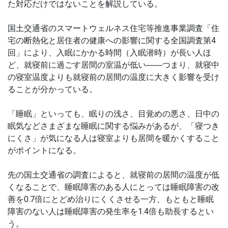
た対応だけではないことを解説している。
国土交通省のスマートウェルネス住宅等推進事業調査「住
宅の断熱化と居住者の健康へ
の影響に関する全国調査
第4
回」により、入眠にかかる時間（入眠潜時）が長い人ほ
ど、就寝前に過ごす居間の室温が低い――つまり、就寝中
の寝室温度よりも就寝前の居間の温度に大きく影響を受け
ることが分かっている。
「睡眠」といっても、眠りの浅さ、目覚めの悪さ、日中の
眠気などさまざまな睡眠に関する悩みがあるが、「寝つき
にくさ」が気になる人は寝室よりも居間を暖かくすること
がポイントになる。
先の国土交通省の調査によると、就寝前の居間の温度が低
くなることで、睡眠障害のある人にとっては睡眠障害の改
善を0.7倍にとどめ治りにくくさせる一方、もともと睡眠
障害のない人は睡眠障害の発生率を1.4倍も助長するとい
う。