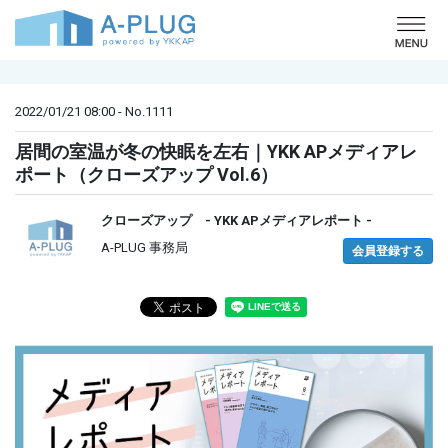
o
2022/01/21 08:00 - No.1111
居間の室温が冬の快眠を左右｜YKK APメディアレ
ポート（クローズアップ Vol.6）
クローズアップ - YKK APメディアレポート -
A-PLUG 事務局
会員登録する