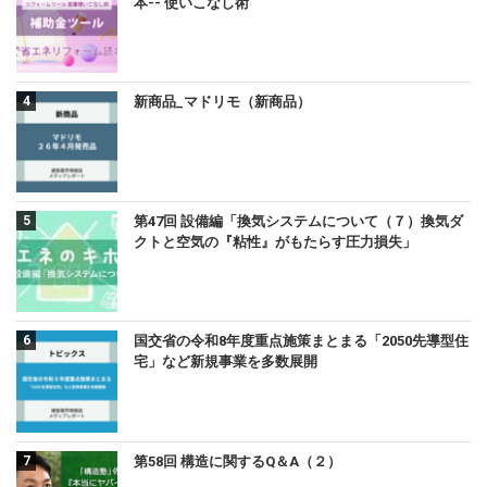
本-- 使いこなし術
新商品_マドリモ（新商品）
第47回 設備編「換気システムについて（７）換気ダ
クトと空気の『粘性』がもたらす圧力損失」
国交省の令和8年度重点施策まとまる「2050先導型住
宅」など新規事業を多数展開
第58回 構造に関するQ＆A（２）