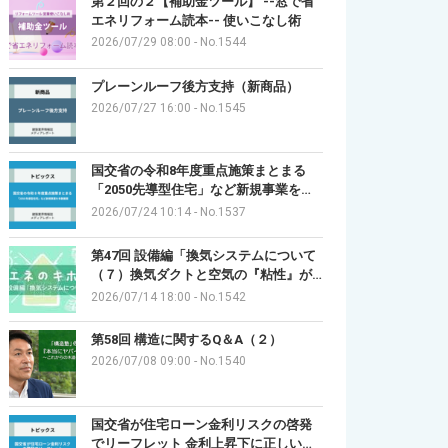
第２回の２【補助金ツール】 --窓で省
エネリフォーム読本-- 使いこなし術
2026/07/29 08:00
-
No.1544
プレーンルーフ後方支持（新商品）
2026/07/27 16:00
-
No.1545
国交省の令和8年度重点施策まとまる
「2050先導型住宅」など新規事業を…
2026/07/24 10:14
-
No.1537
第47回 設備編「換気システムについて
（７）換気ダクトと空気の『粘性』が…
2026/07/14 18:00
-
No.1542
第58回 構造に関するQ＆A（２）
2026/07/08 09:00
-
No.1540
国交省が住宅ローン金利リスクの啓発
でリーフレット 金利上昇下に正しい…