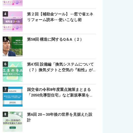
第２回【補助金ツール】 --窓で省エネ
リフォーム読本-- 使いこなし術
第58回 構造に関するQ＆A（２）
第47回 設備編「換気システムについて
（７）換気ダクトと空気の『粘性』が…
国交省の令和8年度重点施策まとまる
「2050先導型住宅」など新規事業を…
第6回 20～30年後の世界を見据えた設
計