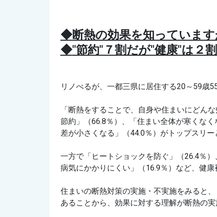
◆
断熱の効果を知っています
◆
"節約"７割だが"健康"は２
リノべるが、一都三県に居住する20～59歳
「断熱をすることで、自身や住まいにどんな
節約」（66.8％）、「住まい全体が寒くな
差が小さくなる」（44.0％）がトップスリ
一方で「ヒートショックを防ぐ」（26.4％）
病気にかかりにくい」（
16.9％）など、
住まいの断熱対策の実施・不実施をみると、「
あることから、効果に対する理解が断熱の実