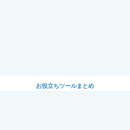
お役立ちツールまとめ
ツール
設計ツール
耐震フレーム＋窓「フレームⅡ
# YKK APのある暮らし
用セミナー（講師：J建築システ
パース工場