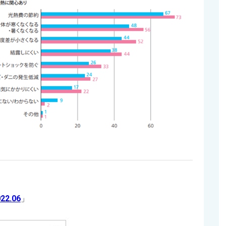
2.06
」