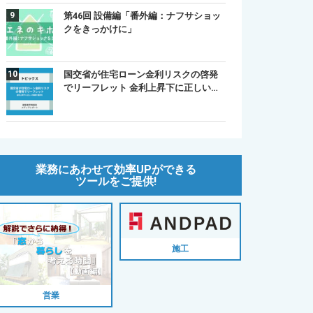
第46回 設備編「番外編：ナフサショッ
クをきっかけに」
国交省が住宅ローン金利リスクの啓発
でリーフレット 金利上昇下に正しい…
業務にあわせて効率UPができる
ツールをご提供!
施工
営業