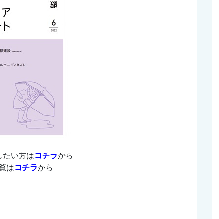
したい方は
コチラ
から
覧は
コチラ
から