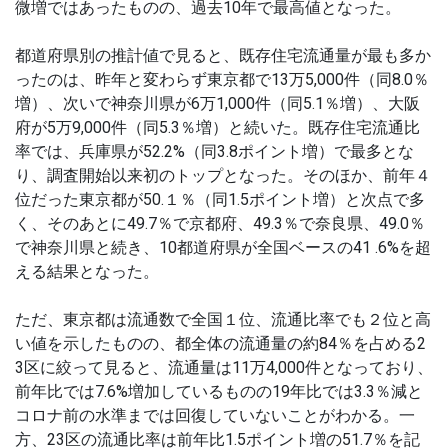
微増ではあったものの、過去10年で最高値となった。
都道府県別の推計値で見ると、既存住宅流通量が最も多か
ったのは、昨年と変わらず東京都で13万5,000件（同8.0％
増）、次いで神奈川県が6万1,000件（同5.1％増）、大阪
府が5万9,000件（同5.3％増）と続いた。既存住宅流通比
率では、兵庫県が52.2%（同3.8ポイント増）で最多とな
り、調査開始以来初のトップとなった。そのほか、前年４
位だった東京都が50.１％（同1.5ポイント増）と次点で多
く、そのあとに49.7％で京都府、49.3％で奈良県、49.0％
で神奈川県と続き、10都道府県が全国ベースの41 .6%を超
える結果となった。
ただ、東京都は流通数で全国１位、流通比率でも２位と高
い値を示したものの、都全体の流通量の約84％を占める2
3区に絞って見ると、流通量は11万4,000件となっており、
前年比では7.6%増加しているものの19年比では3.3％減と
コロナ前の水準までは回復していないことがわかる。一
方、23区の流通比率は前年比1.5ポイント増の51.7％を記