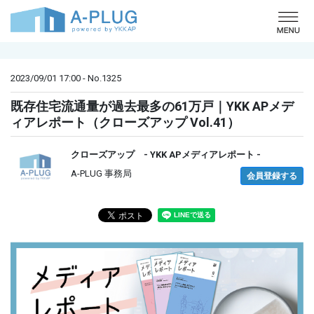
o
2023/09/01 17:00 - No.1325
既存住宅流通量が過去最多の61万戸｜YKK APメデ
ィアレポート（クローズアップ Vol.41）
クローズアップ - YKK APメディアレポート -
A-PLUG 事務局
会員登録する