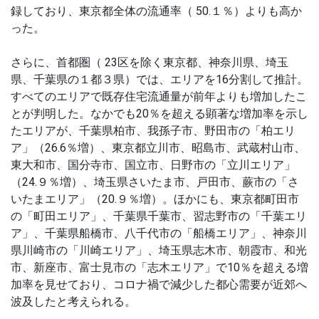
録しており、東京都全体の流通率（ 50.１％）よりも高か
った。
さらに、首都圏（ 23区を除く東京都、神奈川県、埼玉
県、千葉県の１都３県）では、エリアを16分割して推計。
すべてのエリアで既存住宅流通量が前年よりも増加したこ
とが判明した。なかでも20％を超える顕著な増加率を示し
たエリアが、千葉県柏市、我孫子市、野田市の「柏エリ
ア」（26.6％増）、東京都立川市、昭島市、武蔵村山市、
東大和市、国分寺市、国立市、日野市の「立川エリア」
（24.９％増）、埼玉県さいたま市、戸田市、蕨市の「さ
いたまエリア」（20.９％増）。ほかにも、東京都町田市
の「町田エリア」、千葉県千葉市、習志野市の「千葉エリ
ア」、千葉県船橋市、八千代市の「船橋エリア」、神奈川
県川崎市の「川崎エリア」、埼玉県志木市、朝霞市、和光
市、新座市、富士見市の「志木エリア」で10％を超える増
加率を見せており、コロナ禍で減少した都心需要が近郊へ
波及したと考えられる。