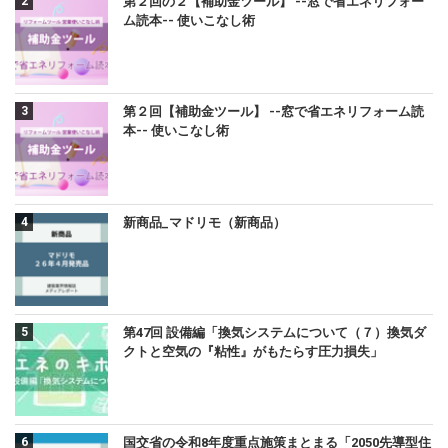
第２回の２【補助金ツール】 --窓で省エネリフォー
ム読本-- 使いこなし術
第２回【補助金ツール】 --窓で省エネリフォーム読
本-- 使いこなし術
新商品_マドリモ（新商品）
第47回 設備編「換気システムについて（７）換気ダ
クトと空気の『粘性』がもたらす圧力損失」
国交省の令和8年度重点施策まとまる「2050先導型住