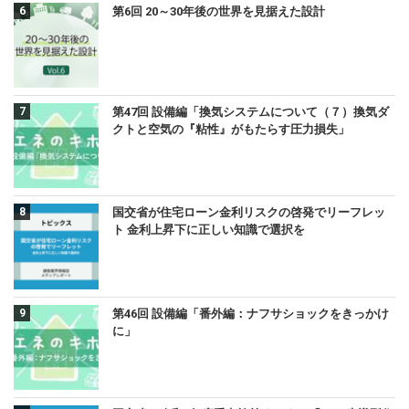
第6回 20～30年後の世界を見据えた設計
第47回 設備編「換気システムについて（７）換気ダ
クトと空気の『粘性』がもたらす圧力損失」
国交省が住宅ローン金利リスクの啓発でリーフレッ
ト 金利上昇下に正しい知識で選択を
第46回 設備編「番外編：ナフサショックをきっかけ
に」