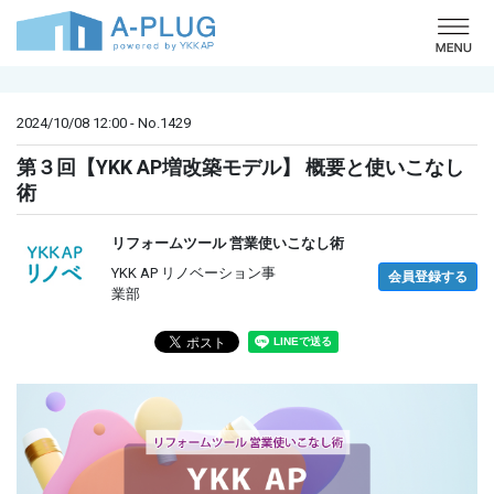
o
2024/10/08 12:00 - No.1429
第３回【YKK AP増改築モデル】 概要と使いこなし
術
リフォームツール 営業使いこなし術
YKK AP リノベーション事
会員登録する
業部