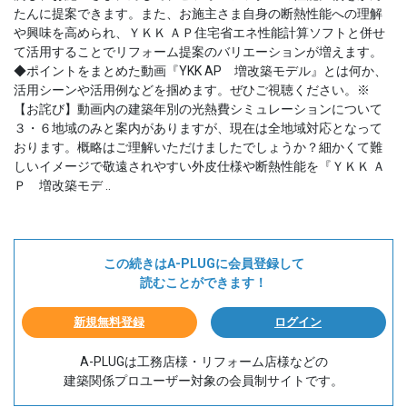
たんに提案できます。また、お施主さま自身の断熱性能への理解
や興味を高められ、ＹＫＫ ＡＰ住宅省エネ性能計算ソフトと併せ
て活用することでリフォーム提案のバリエーションが増えます。
◆ポイントをまとめた動画『YKK AP 増改築モデル』とは何か、
活用シーンや活用例などを掴めます。ぜひご視聴ください。※
【お詫び】動画内の建築年別の光熱費シミュレーションについて
３・６地域のみと案内がありますが、現在は全地域対応となって
おります。概略はご理解いただけましたでしょうか？細かくて難
しいイメージで敬遠されやすい外皮仕様や断熱性能を『ＹＫＫ Ａ
Ｐ 増改築モデ ..
この続きはA-PLUGに会員登録して
読むことができます！
新規無料登録
ログイン
A-PLUGは工務店様・リフォーム店様などの
建築関係プロユーザー対象の会員制サイトです。