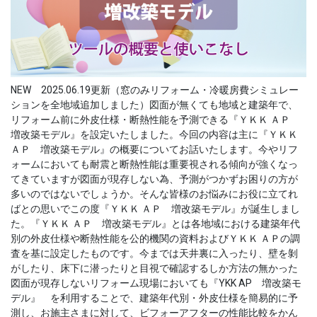
NEW 2025.06.19更新（窓のみリフォーム・冷暖房費シミュレー
ションを全地域追加しました）図面が無くても地域と建築年で、
リフォーム前に外皮仕様・断熱性能を予測できる『ＹＫＫ ＡＰ
増改築モデル』を設定いたしました。今回の内容は主に『ＹＫＫ
ＡＰ 増改築モデル』の概要についてお話いたします。今やリフ
ォームにおいても耐震と断熱性能は重要視される傾向が強くなっ
てきていますが図面が現存しない為、予測がつかずお困りの方が
多いのではないでしょうか。そんな皆様のお悩みにお役に立てれ
ばとの思いでこの度『ＹＫＫ ＡＰ 増改築モデル』が誕生しまし
た。『ＹＫＫ ＡＰ 増改築モデル』とは各地域における建築年代
別の外皮仕様や断熱性能を公的機関の資料およびＹＫＫ ＡＰの調
査を基に設定したものです。今までは天井裏に入ったり、壁を剝
がしたり、床下に潜ったりと目視で確認するしか方法の無かった
図面が現存しないリフォーム現場においても『YKK AP 増改築モ
デル』 を利用することで、建築年代別・外皮仕様を簡易的に予
測し、お施主さまに対して、ビフォーアフターの性能比較をかん