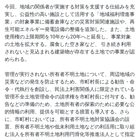
今回、地域の関係者が実施する対策を支援する仕組みを充
実し、公益性の高い施設として活用する「地域福利増進事
業」の対象事業に備蓄倉庫などの災害対策関連施設や、再
生可能エネルギー発電設備の整備を追加した。また、土地
使用権の上限期間を10年から20年へと延長し、事業対象
の土地を拡大する。腐食した空き家など、 引き続き利用
されないと見込まれる建築物が存在する土地での事業が認
められる。
管理が実行されない所有者不明土地について、周辺地域の
災害などの発生を防止するため、市町村長による勧告・命
令・代執行を創設し、民法上利害関係人に限定されている
管理不全土地管理命令の請求権を市町村長に付与する。勧
告などの準備のため、土地所有者の探索のために必要な公
的情報の利用、提供を可能とする措置も導入する。さら
に、市町村においては、所有者不明土地対策協議会の設
置、所有者不明土地や低未利用土地などの利活用に取り組
む法人を所有者不明土地利用円滑化等推進法人として指定