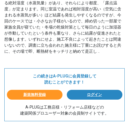
る絶対湿度（水蒸気量）があり、それらにより都度、「露点温
度」が定まります。同じ室温であれば相対湿度が高い（空気に含
まれる水蒸気が多い）ほど結露も発生しやすくなるのですが、今
回のケースでは・小さなお子様がいるので、締め切った一部屋で
家族全員が寝ていた・冬場の乾燥対策として毎日のように加湿器
が作動していたという条件も重なり、さらに結露が促進されたと
想像します。いずれにせよ、施工不良によって起きたことは間違
いないので、調査に立ち会われた施主様に丁重にお詫びすると共
に、その場で即、断熱材をキッチリと納めて是正し ..
この続きはA-PLUGに会員登録して
読むことができます！
新規無料登録
ログイン
A-PLUGは工務店様・リフォーム店様などの
建築関係プロユーザー対象の会員制サイトです。