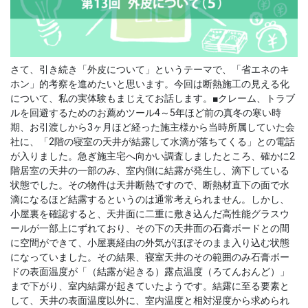
さて、引き続き「外皮について」というテーマで、「省エネのキ
ホン」的考察を進めたいと思います。今回は断熱施工の見える化
について、私の実体験もまじえてお話します。■クレーム、トラブ
ルを回避するためのお薦めツール4～5年ほど前の真冬の寒い時
期、お引渡しから3ヶ月ほど経った施主様から当時所属していた会
社に、「2階の寝室の天井が結露して水滴が落ちてくる」との電話
が入りました。急ぎ施主宅へ向かい調査しましたところ、確かに2
階居室の天井の一部のみ、室内側に結露が発生し、滴下している
状態でした。その物件は天井断熱ですので、断熱材直下の面で水
滴になるほど結露するというのは通常考えられません。しかし、
小屋裏を確認すると、天井面に二重に敷き込んだ高性能グラスウ
ールが一部上にずれており、その下の天井面の石膏ボードとの間
に空間ができて、小屋裏経由の外気がほぼそのまま入り込む状態
になっていました。その結果、寝室天井のその範囲のみ石膏ボー
ドの表面温度が「（結露が起きる）露点温度（ろてんおんど）」
まで下がり、室内結露が起きていたようです。結露に至る要素と
して、天井の表面温度以外に、室内温度と相対湿度から求められ