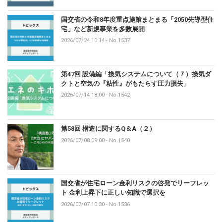
国交省の令和8年度重点施策まとまる「2050先導型住
宅」など新規事業を多数展開
2026/07/24 10:14
-
No.1537
第47回 設備編「換気システムについて（７）換気ダ
クトと空気の『粘性』がもたらす圧力損失」
2026/07/14 18:00
-
No.1542
第58回 構造に関するQ＆A（２）
2026/07/08 09:00
-
No.1540
国交省が住宅ローン金利リスクの啓発でリーフレッ
ト 金利上昇下に正しい知識で選択を
2026/07/07 10:30
-
No.1536