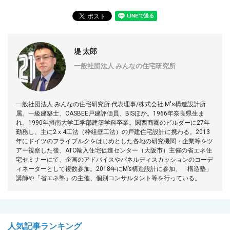
堤 太郎
一般社団法人 みんなの住宅研究所
一般社団法人 みんなの住宅研究所 代表理事/株式会社 M's構造設計所
属。一級建築士、CASBEE戸建評価員、BISほか。1966年奈良県生ま
れ。1990年摂南大学工学部建築学科卒業。関西商圏のビルダーに27年
勤務し、主に2ｘ4工法（枠組壁工法）の戸建住宅設計に携わる。2013
年にドイツのフライブルクをはじめとした各地の研究機関・企業等をツ
アー視察した後、ATC輸入住宅促進センター（大阪市）主催の省エネ住
宅セミナーにて、企画のアドバイスやパネルディスカッションのコーデ
ィネーターとして複数参加。2018年にM’s構造設計に参加、「構造塾」
講師や「省エネ塾」の主催、個別コンサルタント等を行っている。
人気記事ランキング