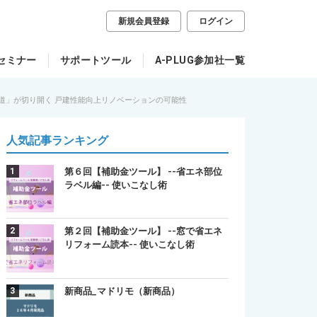
新規会員登録
ログイン
セミナー
サポートツール
A-PLUG参加社一覧
道」が切り開く 戸建性能向上リノベーションの可能性
人気記事ランキング
第６回【補助金ツール】 --省エネ部位
ラベル編-- 使いこなし術
第２回【補助金ツール】 --窓で省エネ
リフォーム読本-- 使いこなし術
新商品_マドリモ（新商品）