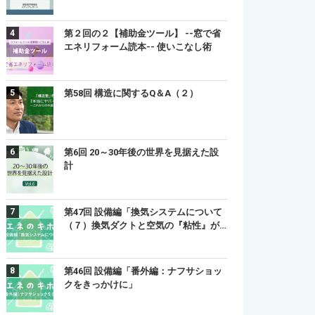
第２回の２【補助金ツール】 --窓で省
エネリフォーム読本-- 使いこなし術
第58回 構造に関するQ＆A（２）
第6回 20～30年後の世界を見据えた設
計
第47回 設備編「換気システムについて
（７）換気ダクトと空気の『粘性』が…
第46回 設備編「番外編：ナフサショッ
クをきっかけに」