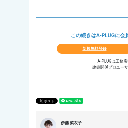
この続きはA-PLUGに
新規無料登録
A-PLUGは工
建築関係プロユー
伊藤 菜衣子