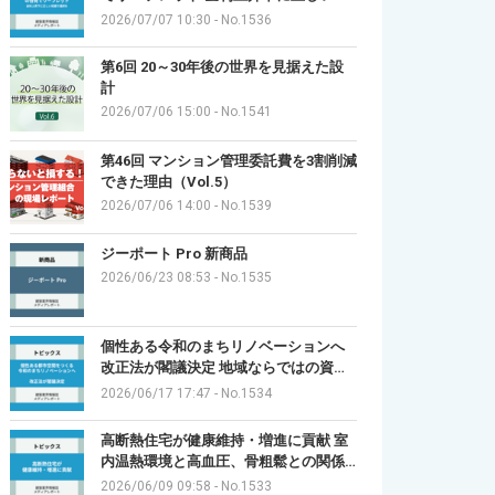
2026/07/07 10:30
-
No.1536
第6回 20～30年後の世界を見据えた設
計
2026/07/06 15:00
-
No.1541
第46回 マンション管理委託費を3割削減
できた理由（Vol.5）
2026/07/06 14:00
-
No.1539
ジーポート Pro 新商品
2026/06/23 08:53
-
No.1535
個性ある令和のまちリノベーションへ
改正法が閣議決定 地域ならではの資…
2026/06/17 17:47
-
No.1534
高断熱住宅が健康維持・増進に貢献 室
内温熱環境と高血圧、骨粗鬆との関係…
2026/06/09 09:58
-
No.1533