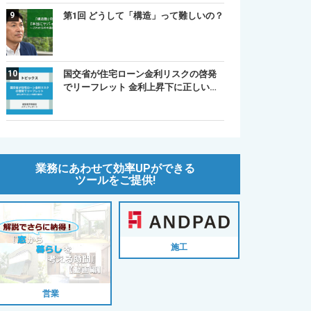
第1回 どうして「構造」って難しいの？
国交省が住宅ローン金利リスクの啓発
でリーフレット 金利上昇下に正しい…
業務にあわせて効率UPができる
ツールをご提供!
施工
営業