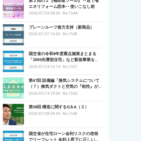
第２回の２【補助金ツール】 --窓で省
エネリフォーム読本-- 使いこなし術
2026/07/29 08:00
-
No.1544
プレーンルーフ後方支持（新商品）
2026/07/27 16:00
-
No.1545
国交省の令和8年度重点施策まとまる
「2050先導型住宅」など新規事業を…
2026/07/24 10:14
-
No.1537
第47回 設備編「換気システムについて
（７）換気ダクトと空気の『粘性』が…
2026/07/14 18:00
-
No.1542
第58回 構造に関するQ＆A（２）
2026/07/08 09:00
-
No.1540
国交省が住宅ローン金利リスクの啓発
でリーフレット 金利上昇下に正しい…